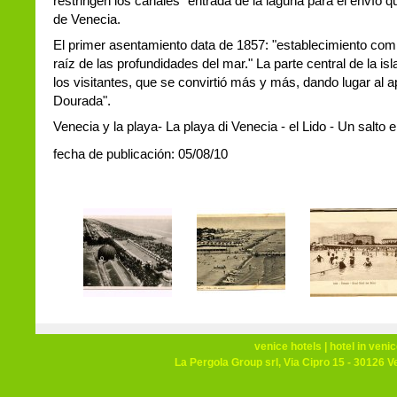
restringen los canales "entrada de la laguna para el envío qu
de Venecia.
El primer asentamiento data de 1857: "establecimiento comp
raíz de las profundidades del mar." La parte central de la i
los visitantes, que se convirtió más y más, dando lugar al a
Dourada".
Venecia y la playa- La playa di Venecia - el Lido - Un salto en
fecha de publicación: 05/08/10
venice hotels
|
hotel in veni
La Pergola Group srl, Via Cipro 15 - 30126 V