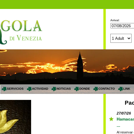
Arrival:
SERVICIOS
ACTIVIDAD
NOTICIAS
DONDE
CONTACTO
LINK
Paq
27/07/26
Hamacas 
...
Al reservar