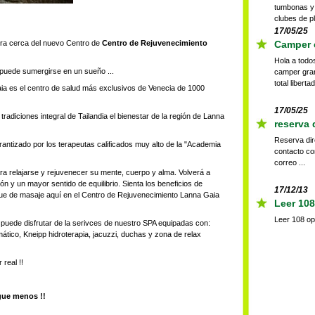
tumbonas y 
clubes de pl
17/05/25
ra cerca del nuevo Centro de
Centro de Rejuvenecimiento
Camper e
Hola a todo
 puede sumergirse en un sueño ...
camper gra
total libert
ia es el centro de salud más exclusivos de Venecia de 1000
17/05/25
 tradiciones integral de Tailandia el bienestar de la región de Lanna
reserva 
Reserva dir
rantizado por los terapeutas calificados muy alto de la "Academia
contacto co
correo ...
a relajarse y rejuvenecer su mente, cuerpo y alma. Volverá a
 y un mayor sentido de equilibrio. Sienta los beneficios de
17/12/13
ue de masaje aquí en el Centro de Rejuvenecimiento Lanna Gaia
Leer 108
Leer 108 op
 puede disfrutar de la serivces de nuestro SPA equipadas con:
tico, Kneipp hidroterapia, jacuzzi, duchas y zona de relax
 real !!
gue menos !!