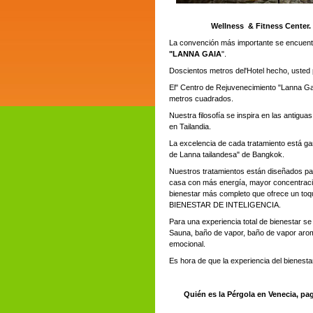
Wellness & Fitness Center.
La convención más importante se encuent
"LANNA GAIA
".
Doscientos metros del'Hotel hecho, usted
El" Centro de Rejuvenecimiento "Lanna Ga
metros cuadrados.
Nuestra filosofía se inspira en las antiguas
en Tailandia.
La excelencia de cada tratamiento está ga
de Lanna tailandesa" de Bangkok.
Nuestros tratamientos están diseñados par
casa con más energía, mayor concentración
bienestar más completo que ofrece un toq
BIENESTAR DE INTELIGENCIA.
Para una experiencia total de bienestar se
Sauna, baño de vapor, baño de vapor aromá
emocional.
Es hora de que la experiencia del bienestar
Quién es la Pérgola en Venecia, pa