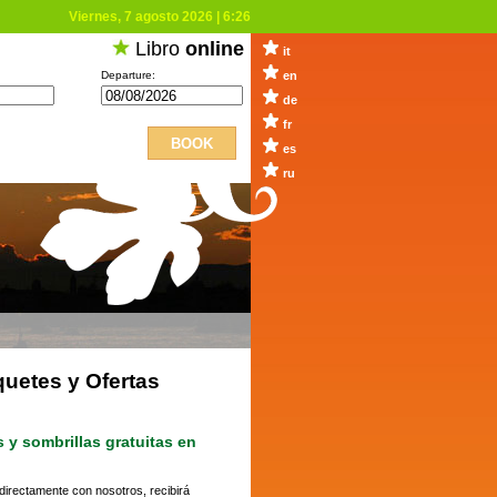
Viernes, 7 agosto 2026
|
6:26
Libro
online
it
Departure:
en
de
fr
es
ru
uetes y Ofertas
y sombrillas gratuitas en
 directamente con nosotros, recibirá