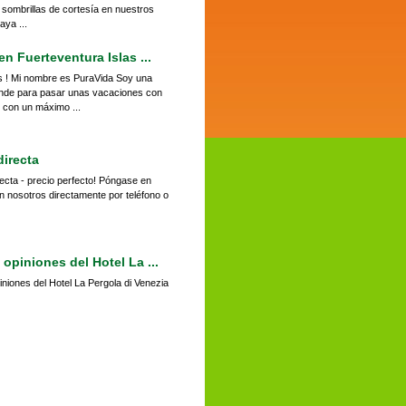
sombrillas de cortesía en nuestros
aya ...
n Fuerteventura Islas ...
s ! Mi nombre es PuraVida Soy una
nde para pasar unas vacaciones con
ad con un máximo ...
directa
ecta - precio perfecto! Póngase en
n nosotros directamente por teléfono o
 opiniones del Hotel La ...
iniones del Hotel La Pergola di Venezia