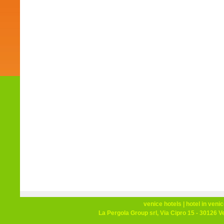
venice hotels
|
hotel in veni
La Pergola Group srl, Via Cipro 15 - 30126 V